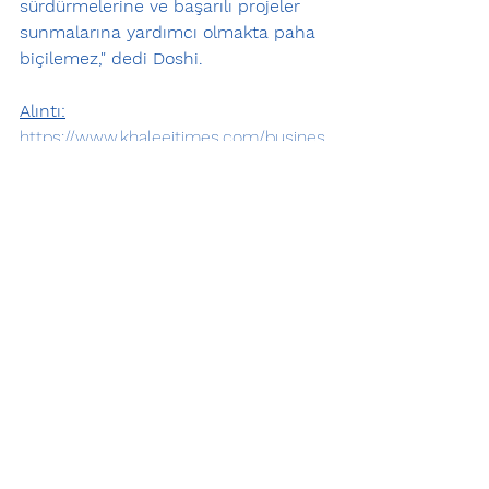
sürdürmelerine ve başarılı projeler 
sunmalarına yardımcı olmakta paha 
biçilemez," dedi Doshi.
Alıntı:
https://www.khaleejtimes.com/busines
s/property/will-2025-be-the-year-of-
delivery-in-dubai-realty
Hepsini Gör
Son Yazılar