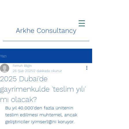
Arkhe Consultancy
Yazı
Ferruh Bilgin
26 Şub 2025
2 dakikada okunur
2025 Dubai'de
gayrimenkulde 'teslim yılı'
mı olacak?
Bu yıl 40.000'den fazla ünitenin 
teslim edilmesi muhtemel, ancak 
geliştiriciler iyimserliğini koruyor.